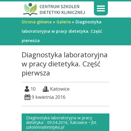
Strona główna
»
Galerie
» Diagnostyka
laboratoryjna w pracy dietetyka. Część
pierwsza
Diagnostyka laboratoryjna
w pracy dietetyka. Część
pierwsza
10
Katowice
9 kwietnia 2016
Diagnostyka laboratoryjna w pracy
dietetyka - 09.04.2016, Katowice •
fot.
szkoleniadietetyka.pl