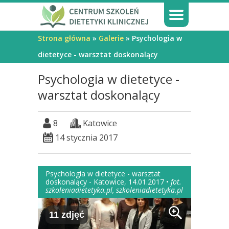
Strona główna
»
Galerie
» Psychologia w
dietetyce - warsztat doskonalący
Psychologia w dietetyce -
warsztat doskonalący
8
Katowice
14 stycznia 2017
Psychologia w dietetyce - warsztat
doskonalący - Katowice, 14.01.2017 •
fot.
szkoleniadietetyka.pl, szkoleniadietetyka.pl
11 zdjęć